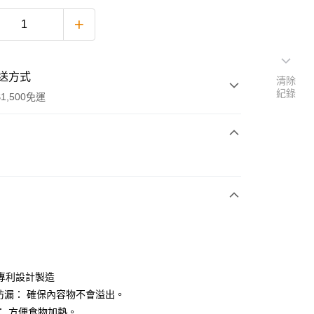
送方式
清除
紀錄
1,500免運
次付款
期付款
0 利率 每期
NT$123
21家銀行
0 利率 每期
NT$61
21家銀行
庫商業銀行
第一商業銀行
業銀行
彰化商業銀行
庫商業銀行
第一商業銀行
業儲蓄銀行
台北富邦商業銀行
業銀行
彰化商業銀行
華商業銀行
兆豐國際商業銀行
專利設計製造
業儲蓄銀行
台北富邦商業銀行
小企業銀行
台中商業銀行
% 防漏： 確保內容物不會溢出。
華商業銀行
兆豐國際商業銀行
台灣）商業銀行
華泰商業銀行
小企業銀行
台中商業銀行
： 方便食物加熱。