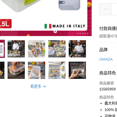
付款與運
超取滿NT$
付款方式
品牌
信用卡一
OMADA
信用卡分
商品特色
3 期 
商品編號
6 期 
合作金
看更多
11565959
華南商
合作金
LINE Pay
上海商
商品特色
華南商
國泰世
義大利
Apple Pay
上海商
臺灣中
100
國泰世
匯豐（
街口支付
臺灣中
可微波