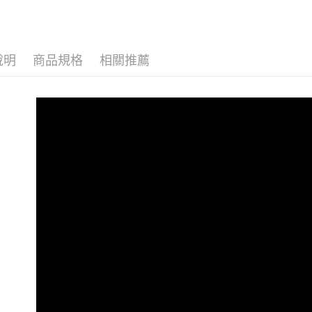
【注意事
1.本服務
付款後7-1
用戶於交
款買賣價
每筆NT$1
2.基於同
說明
商品規格
相關推薦
資料（包
一般宅配
用，由本
每筆NT$1
3.完整用
離島宅配
每筆NT$2