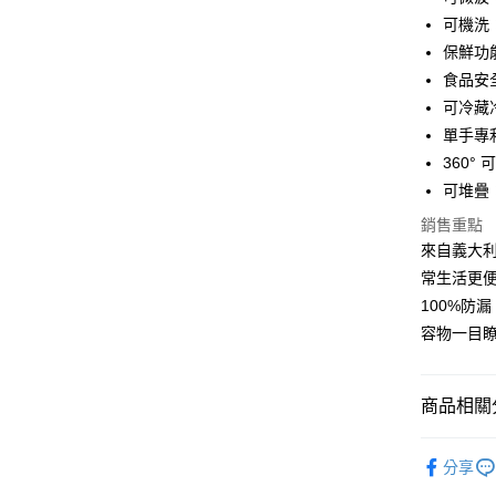
聯邦商
匯豐（
可機洗
悠遊付
元大商
聯邦商
保鮮功
玉山商
元大商
Google Pa
台新國
食品安
玉山商
台灣樂
可冷藏
台新國
全盈+PAY
台灣樂
單手專
大哥付你
360
相關說明
可堆疊
【大哥付
Hami Poin
1.本服務
銷售重點
2.付款方
相關說明
來自義大利
流程，驗
「Hami
常生活更
ATM付款
完成交易
信會員帳號後
3.實際核
元)。
100%防
4.訂單成
容物一目
消。如遇
運送方式
無法說明
【繳款方
付款後全
1.分期款
商品相關分
醒簡訊。
每筆NT$1
2.透過簡
品牌總覽
帳／街口支
部分超商
分享
每筆NT$99