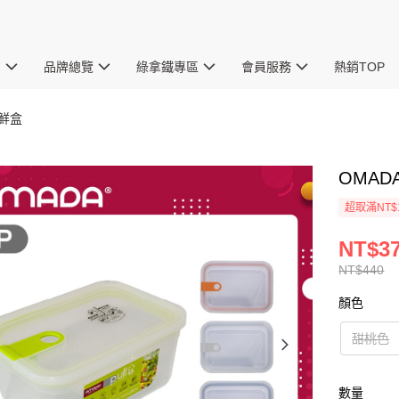
惠
品牌總覽
綠拿鐵專區
會員服務
熱銷TOP
保鮮盒
OMAD
超取滿NT$
NT$3
NT$440
顏色
甜桃色
數量