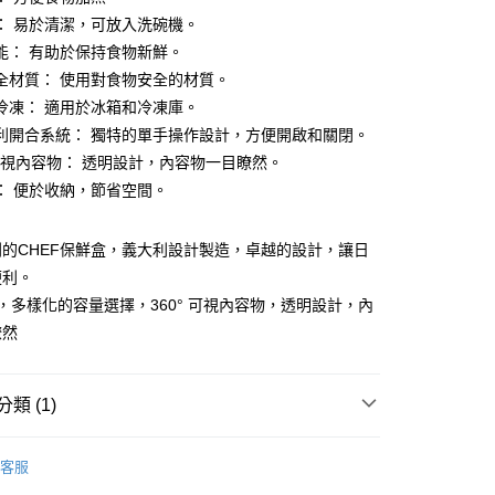
業銀行
遠東國際商業銀行
台灣）商業銀行
華泰商業銀行
： 易於清潔，可放入洗碗機。
業銀行
永豐商業銀行
業銀行
遠東國際商業銀行
能： 有助於保持食物新鮮。
業銀行
星展（台灣）商業銀行
業銀行
永豐商業銀行
y
際商業銀行
中國信託商業銀行
全材質： 使用對食物安全的材質。
業銀行
星展（台灣）商業銀行
天信用卡公司
冷凍： 適用於冰箱和冷凍庫。
際商業銀行
中國信託商業銀行
天信用卡公司
利開合系統： 獨特的單手操作設計，方便開啟和關閉。
分期
° 可視內容物： 透明設計，內容物一目瞭然。
： 便於收納，節省空間。
你分期使用說明】
t
由台灣大哥大提供，台灣大哥大用戶可立即使用無須另外申請。
式選擇「大哥付你分期」，訂單成立後會自動跳轉到大哥付的交易
的CHEF保鮮盒，義大利設計製造，卓越的設計，讓日
證手機門號後，選擇欲分期的期數、繳款截止日，確認付款後即
 Point」為中華電信所提供之點數服務，可於會員專區綁定中華電
便利。
。
，即可在購物車使用 Hami Point 折抵消費金額 (1點等於1
准額度、可分期數及費用金額請依後續交易確認頁面所載為準。
漏，多樣化的容量選擇，360° 可視內容物，透明設計，內
立30分鐘內，如未前往確認交易或遇審核未通過，訂單將自動取
瞭然
「轉專審核」未通過狀況，表示未達大哥付你分期系統評分，恕
評估內容。
式說明】
家取貨
項不併入電信帳單，「大哥付你分期」於每月結算日後寄送繳費提
類 (1)
00，滿NT$1,500(含以上)免運費
訊連結打開帳單後，可選擇「超商條碼／台灣大直營門市／銀行轉
OMADA 義大利保鮮盒
CHEF 易拉保鮮盒
付／iPASS MONEY」等通路繳費。
不開放
客服
,999