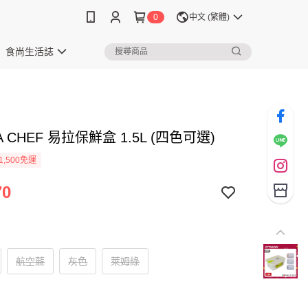
0
中文 (繁體)
食尚生活誌
A CHEF 易拉保鮮盒 1.5L (四色可選)
1,500免運
70
航空藍
灰色
萊姆綠