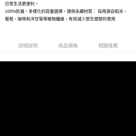
流程，驗證手機門號後，選擇欲分期的期數、繳款截止日，確認付款後即完
日常生活更便利。
「Hami Point」為中華電信所提供之點數服務，可於會員專區綁定中華電信
成交易。
ATM付款
會員帳號後，即可在購物車使用 Hami Point 折抵消費金額 (1點等於1元)。
100%防漏，多樣化的容量選擇，環保永續材質： 採用源自稻米、
3.實際核准額度、可分期數及費用金額請依後續交易確認頁面所載為準。
4.訂單成立30分鐘內，如未前往確認交易或遇審核未通過，訂單將自動取
葡萄、咖啡和洋甘菊等植物纖維，有效減少原生塑膠的使用
運送方式
消。如遇「轉專審核」未通過狀況，表示未達大哥付你分期系統評分，恕無
法說明評估內容。
付款後全家取貨
【繳款方式說明】
1.分期款項不併入電信帳單，「大哥付你分期」於每月結算日後寄送繳費提
每筆NT$100，滿NT$1,500(含以上)免運費
醒簡訊。
詳細說明
商品規格
相關推薦
2.透過簡訊連結打開帳單後，可選擇「超商條碼／台灣大直營門市／銀行轉
部分超商不開放
帳／街口支付／iPASS MONEY」等通路繳費。
每筆NT$99,999
【注意事項】
付款後7-11取貨
1.本服務係由「台灣大哥大股份有限公司」（以下簡稱本公司）所提供，讓
用戶於交易時，得透過本服務購買商品或服務，並由商店將買賣／分期付款
每筆NT$100，滿NT$2,000(含以上)免運費
買賣價金債權讓與本公司後，依約使用本公司帳單繳交帳款。
2.基於同意付款使用「大哥付你分期」之契約關係目的，商店將以您的個人
一般宅配
資料（包含姓名、電話或地址）提供予台灣大哥大進項蒐集、處理及利用，
每筆NT$150，滿NT$2,000(含以上)免運費
由本公司與您本人進行分期帳單所需資料之確認、核對及更正。
3.完整用戶服務條款，請詳閱以下連結：
https://oppay.tw/userRule
離島宅配
每筆NT$250，滿NT$3,500(含以上)免運費