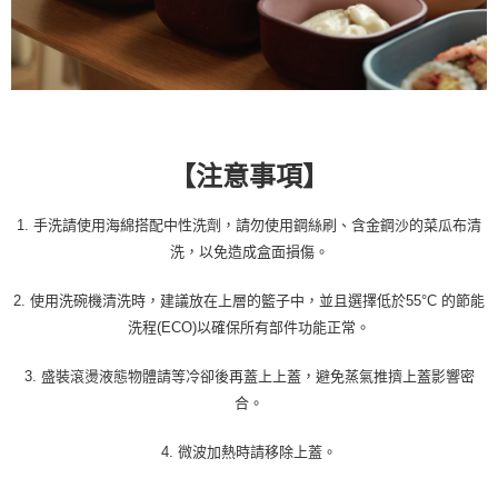
【注意事項】
1. 手洗請使用海綿搭配中性洗劑，請勿使用鋼絲刷、含金鋼沙的菜瓜布清
洗，以免造成盒面損傷。
2. 使用洗碗機清洗時，建議放在上層的籃子中，並且選擇低於55°C 的節能
洗程(ECO)以確保所有部件功能正常。
3. 盛裝滾燙液態物體請等冷卻後再蓋上上蓋，避免蒸氣推擠上蓋影響密
合。
4. 微波加熱時請移除上蓋。