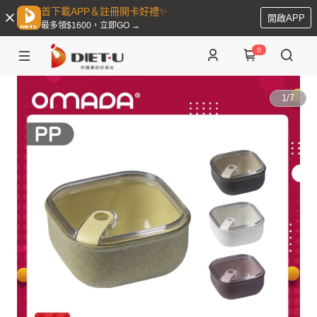
首下載APP＆註冊開卡好禮✨
開啟APP
最多領$1600，立即GO →
0
1
/
7