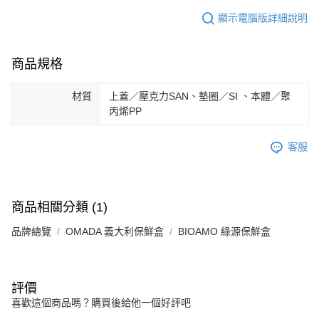
顯示電腦版詳細說明
商品規格
材質
上蓋／壓克力SAN、墊圈／SI 、本體／聚
丙烯PP
客服
商品相關分類 (1)
品牌總覽
OMADA 義大利保鮮盒
BIOAMO 綠源保鮮盒
評價
喜歡這個商品嗎？購買後給他一個好評吧