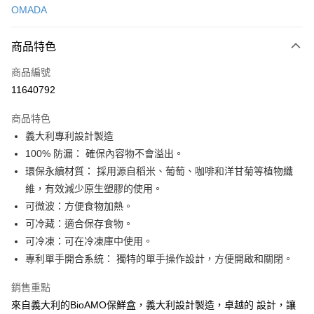
OMADA
信用卡分期付款
3 期 0 利率 每期
NT$200
21家銀行
商品特色
6 期 0 利率 每期
NT$100
21家銀行
合作金庫商業銀行
第一商業銀行
商品編號
華南商業銀行
彰化商業銀行
合作金庫商業銀行
第一商業銀行
11640792
LINE Pay
上海商業儲蓄銀行
台北富邦商業銀行
華南商業銀行
彰化商業銀行
國泰世華商業銀行
兆豐國際商業銀行
Apple Pay
上海商業儲蓄銀行
台北富邦商業銀行
商品特色
臺灣中小企業銀行
台中商業銀行
國泰世華商業銀行
兆豐國際商業銀行
義大利專利設計製造
匯豐（台灣）商業銀行
華泰商業銀行
街口支付
臺灣中小企業銀行
台中商業銀行
100% 防漏： 確保內容物不會溢出。
聯邦商業銀行
遠東國際商業銀行
匯豐（台灣）商業銀行
華泰商業銀行
悠遊付
元大商業銀行
永豐商業銀行
環保永續材質： 採用源自稻米、葡萄、咖啡和洋甘菊等植物纖
聯邦商業銀行
遠東國際商業銀行
玉山商業銀行
星展（台灣）商業銀行
維，有效減少原生塑膠的使用。
元大商業銀行
永豐商業銀行
Google Pay
台新國際商業銀行
中國信託商業銀行
玉山商業銀行
星展（台灣）商業銀行
可微波：方便食物加熱。
台灣樂天信用卡公司
台新國際商業銀行
中國信託商業銀行
全盈+PAY
可冷藏：適合保存食物。
台灣樂天信用卡公司
可冷凍：可在冷凍庫中使用。
大哥付你分期
專利單手開合系統： 獨特的單手操作設計，方便開啟和關閉。
相關說明
【大哥付你分期使用說明】
銷售重點
Hami Point
1.本服務由台灣大哥大提供，台灣大哥大用戶可立即使用無須另外申請。
來自義大利的BioAMO保鮮盒，義大利設計製造，卓越的 設計，讓
2.付款方式選擇「大哥付你分期」，訂單成立後會自動跳轉到大哥付的交易
相關說明