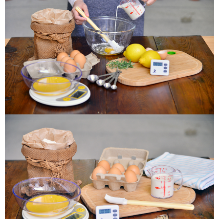
運送方式
消。如遇「轉專審核」未通過狀況，表示未達大哥付你分期系統評分，恕無
法說明評估內容。
付款後全家取貨
【繳款方式說明】
1.分期款項不併入電信帳單，「大哥付你分期」於每月結算日後寄送繳費提
每筆NT$100，滿NT$1,500(含以上)免運費
醒簡訊。
2.透過簡訊連結打開帳單後，可選擇「超商條碼／台灣大直營門市／銀行轉
部分超商不開放
帳／街口支付／iPASS MONEY」等通路繳費。
每筆NT$99,999
【注意事項】
付款後7-11取貨
1.本服務係由「台灣大哥大股份有限公司」（以下簡稱本公司）所提供，讓
用戶於交易時，得透過本服務購買商品或服務，並由商店將買賣／分期付款
每筆NT$100，滿NT$2,000(含以上)免運費
買賣價金債權讓與本公司後，依約使用本公司帳單繳交帳款。
2.基於同意付款使用「大哥付你分期」之契約關係目的，商店將以您的個人
一般宅配
資料（包含姓名、電話或地址）提供予台灣大哥大進項蒐集、處理及利用，
每筆NT$150，滿NT$2,000(含以上)免運費
由本公司與您本人進行分期帳單所需資料之確認、核對及更正。
3.完整用戶服務條款，請詳閱以下連結：
https://oppay.tw/userRule
離島宅配
每筆NT$250，滿NT$3,500(含以上)免運費