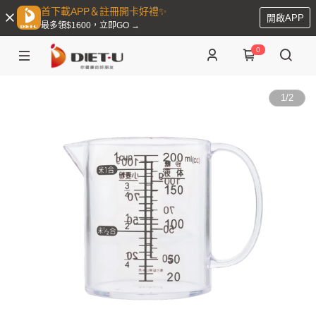
首下載APP＆註冊開卡好禮✨
開啟APP
最多領$1600，立即GO →
0
1
/
2