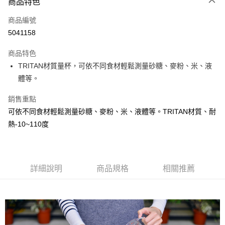
3 期 0 利率 每期
NT$83
21家銀行
商品特色
6 期 0 利率 每期
NT$41
21家銀行
合作金庫商業銀行
第一商業銀行
商品編號
華南商業銀行
彰化商業銀行
合作金庫商業銀行
第一商業銀行
5041158
LINE Pay
上海商業儲蓄銀行
台北富邦商業銀行
華南商業銀行
彰化商業銀行
國泰世華商業銀行
兆豐國際商業銀行
Apple Pay
上海商業儲蓄銀行
台北富邦商業銀行
商品特色
臺灣中小企業銀行
台中商業銀行
國泰世華商業銀行
兆豐國際商業銀行
TRITAN材質量杯，可依不同食材輕鬆測量砂糖、麥粉、米、液
匯豐（台灣）商業銀行
華泰商業銀行
街口支付
臺灣中小企業銀行
台中商業銀行
體等。
聯邦商業銀行
遠東國際商業銀行
匯豐（台灣）商業銀行
華泰商業銀行
悠遊付
元大商業銀行
永豐商業銀行
聯邦商業銀行
遠東國際商業銀行
銷售重點
玉山商業銀行
星展（台灣）商業銀行
元大商業銀行
永豐商業銀行
Google Pay
台新國際商業銀行
中國信託商業銀行
可依不同食材輕鬆測量砂糖、麥粉、米、液體等。TRITAN材質、耐
玉山商業銀行
星展（台灣）商業銀行
台灣樂天信用卡公司
熱-10~110度
台新國際商業銀行
中國信託商業銀行
全盈+PAY
台灣樂天信用卡公司
大哥付你分期
相關說明
詳細說明
商品規格
相關推薦
【大哥付你分期使用說明】
Hami Point
1.本服務由台灣大哥大提供，台灣大哥大用戶可立即使用無須另外申請。
2.付款方式選擇「大哥付你分期」，訂單成立後會自動跳轉到大哥付的交易
相關說明
流程，驗證手機門號後，選擇欲分期的期數、繳款截止日，確認付款後即完
「Hami Point」為中華電信所提供之點數服務，可於會員專區綁定中華電信
成交易。
ATM付款
會員帳號後，即可在購物車使用 Hami Point 折抵消費金額 (1點等於1元)。
3.實際核准額度、可分期數及費用金額請依後續交易確認頁面所載為準。
4.訂單成立30分鐘內，如未前往確認交易或遇審核未通過，訂單將自動取