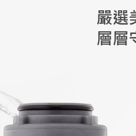
付款後7-1
用戶於交
款買賣價
每筆NT$1
2.基於同
資料（包
一般宅配
用，由本
每筆NT$1
3.完整用
離島宅配
每筆NT$2