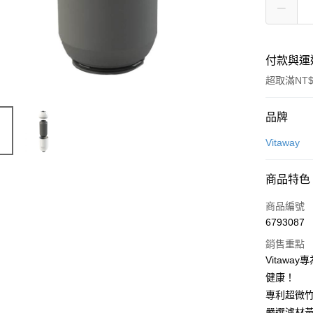
付款與運
超取滿NT$
付款方式
品牌
信用卡一
Vitaway
信用卡分
商品特色
3 期 
商品編號
6 期 
合作金
6793087
華南商
合作金
LINE Pay
上海商
銷售重點
華南商
國泰世
Vitaw
Apple Pay
上海商
臺灣中
健康！
國泰世
匯豐（
街口支付
臺灣中
專利超微
聯邦商
匯豐（
嚴選濾材