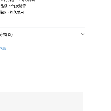
業銀行
永豐商業銀行
業銀行
遠東國際商業銀行
食品級PP竹炭濾管
業銀行
星展（台灣）商業銀行
業銀行
永豐商業銀行
y
際商業銀行
中國信託商業銀行
鋼接頭，經久耐用
業銀行
星展（台灣）商業銀行
天信用卡公司
際商業銀行
中國信託商業銀行
天信用卡公司
分期
類 (3)
你分期使用說明】
t
由台灣大哥大提供，台灣大哥大用戶可立即使用無須另外申請。
Vitaway 維他惠
濾芯及週邊配件
式選擇「大哥付你分期」，訂單成立後會自動跳轉到大哥付的交易
客服
專區
證手機門號後，選擇欲分期的期數、繳款截止日，確認付款後即
🌱侑式綠生活｜減碳環保 綠色永續
 Point」為中華電信所提供之點數服務，可於會員專區綁定中華電
。
，即可在購物車使用 Hami Point 折抵消費金額 (1點等於1
區｜安心宅在家推薦
准額度、可分期數及費用金額請依後續交易確認頁面所載為準。
立30分鐘內，如未前往確認交易或遇審核未通過，訂單將自動取
「轉專審核」未通過狀況，表示未達大哥付你分期系統評分，恕
評估內容。
式說明】
家取貨
項不併入電信帳單，「大哥付你分期」於每月結算日後寄送繳費提
00，滿NT$1,500(含以上)免運費
訊連結打開帳單後，可選擇「超商條碼／台灣大直營門市／銀行轉
付／iPASS MONEY」等通路繳費。
不開放
,999
項】
係由「台灣大哥大股份有限公司」（以下簡稱本公司）所提供，讓