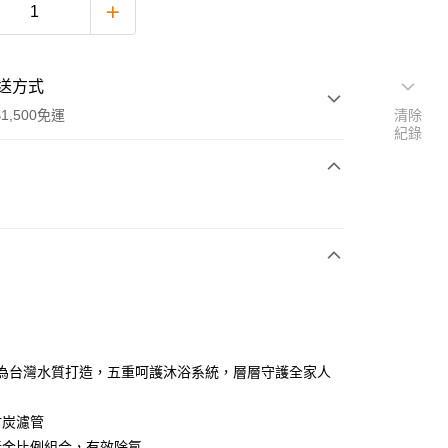
送方式
1,500免運
清除
紀錄
次付款
期付款
0 利率 每期
NT$393
21家銀行
0 利率 每期
NT$196
21家銀行
庫商業銀行
第一商業銀行
業銀行
彰化商業銀行
庫商業銀行
第一商業銀行
業儲蓄銀行
台北富邦商業銀行
業銀行
彰化商業銀行
華商業銀行
兆豐國際商業銀行
ay專為台灣水質打造，五重呵護沐浴系統，層層守護全家人
業儲蓄銀行
台北富邦商業銀行
小企業銀行
台中商業銀行
華商業銀行
兆豐國際商業銀行
台灣）商業銀行
華泰商業銀行
小企業銀行
台中商業銀行
竹炭濾管
業銀行
遠東國際商業銀行
台灣）商業銀行
華泰商業銀行
黃金比例組合，有效除氯