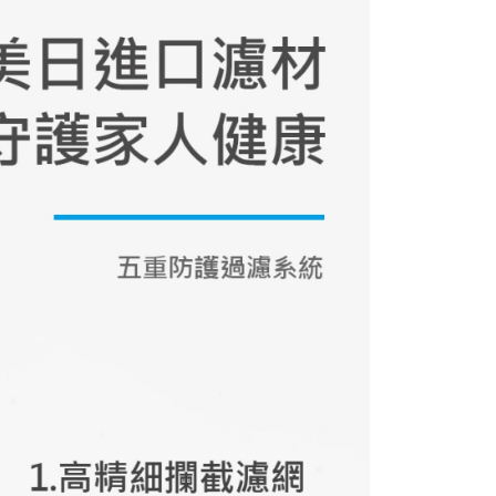
1取貨
易時，得透過本服務購買商品或服務，並由商店將買賣／分期付
金債權讓與本公司後，依約使用本公司帳單繳交帳款。
00，滿NT$2,000(含以上)免運費
意付款使用「大哥付你分期」之契約關係目的，商店將以您的個人
含姓名、電話或地址）提供予台灣大哥大進項蒐集、處理及利
公司與您本人進行分期帳單所需資料之確認、核對及更正。
50，滿NT$2,000(含以上)免運費
戶服務條款，請詳閱以下連結：
https://oppay.tw/userRule
50，滿NT$3,500(含以上)免運費