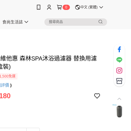
0
中文 (繁體)
食尚生活誌
way維他惠 森林SPA沐浴過濾器 替換用濾
盒裝)
1,500免運
則評價
)
180