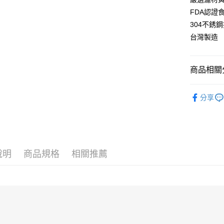
悠遊付
元大商
聯邦商
FDA認證
玉山商
元大商
Google Pa
台新國
304不銹
玉山商
台灣樂
台灣製造
台新國
全盈+PAY
台灣樂
大哥付你
相關說明
商品相關分
【大哥付
Hami Poin
1.本服務
品牌總覽
2.付款方
相關說明
分享
養生族群
流程，驗
「Hami
ATM付款
完成交易
信會員帳號後
🌀防颱專
3.實際核
元)。
4.訂單成
消。如遇
運送方式
無法說明
說明
商品規格
相關推薦
【繳款方
付款後全
1.分期款
醒簡訊。
每筆NT$1
2.透過簡
帳／街口支
部分超商
每筆NT$99
【注意事
1.本服務