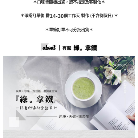
＊口味皆隨機出貨，恕不指定及客製化＊
14-30
＊確認訂單後 需
個工作天 製作 (不含例假日) ＊
＊單筆訂單不可分批出貨＊