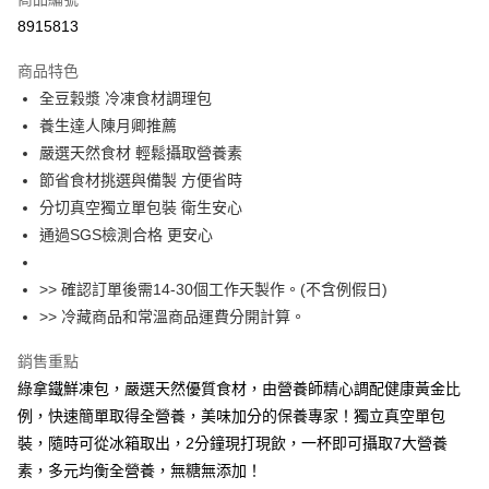
2.付款方式選擇「大哥付你分期」，訂單成立後會自動跳轉到大哥付的交易
相關說明
8915813
流程，驗證手機門號後，選擇欲分期的期數、繳款截止日，確認付款後即完
「Hami Point」為中華電信所提供之點數服務，可於會員專區綁定中華電信
成交易。
ATM付款
會員帳號後，即可在購物車使用 Hami Point 折抵消費金額 (1點等於1元)。
商品特色
3.實際核准額度、可分期數及費用金額請依後續交易確認頁面所載為準。
4.訂單成立30分鐘內，如未前往確認交易或遇審核未通過，訂單將自動取
全豆穀漿 冷凍食材調理包
運送方式
消。如遇「轉專審核」未通過狀況，表示未達大哥付你分期系統評分，恕無
養生達人陳月卿推薦
法說明評估內容。
冷凍宅配
嚴選天然食材 輕鬆攝取營養素
【繳款方式說明】
1.分期款項不併入電信帳單，「大哥付你分期」於每月結算日後寄送繳費提
節省食材挑選與備製 方便省時
每筆NT$200，滿NT$3,000(含以上)免運費
醒簡訊。
分切真空獨立單包裝 衛生安心
2.透過簡訊連結打開帳單後，可選擇「超商條碼／台灣大直營門市／銀行轉
通過SGS檢測合格 更安心
帳／街口支付／iPASS MONEY」等通路繳費。
【注意事項】
>> 確認訂單後需14-30個工作天製作。(不含例假日)
1.本服務係由「台灣大哥大股份有限公司」（以下簡稱本公司）所提供，讓
用戶於交易時，得透過本服務購買商品或服務，並由商店將買賣／分期付款
>> 冷藏商品和常溫商品運費分開計算。
買賣價金債權讓與本公司後，依約使用本公司帳單繳交帳款。
2.基於同意付款使用「大哥付你分期」之契約關係目的，商店將以您的個人
銷售重點
資料（包含姓名、電話或地址）提供予台灣大哥大進項蒐集、處理及利用，
綠拿鐵鮮凍包，嚴選天然優質食材，由營養師精心調配健康黃金比
由本公司與您本人進行分期帳單所需資料之確認、核對及更正。
3.完整用戶服務條款，請詳閱以下連結：
https://oppay.tw/userRule
例，快速簡單取得全營養，美味加分的保養專家！獨立真空單包
裝，隨時可從冰箱取出，2分鐘現打現飲，一杯即可攝取7大營養
素，多元均衡全營養，無糖無添加！