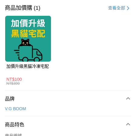
信用卡一次付款
商品加價購 (1)
查看全部
信用卡分期付款
3 期 0 利率 每期
NT$1,163
21家銀行
6 期 0 利率 每期
NT$581
21家銀行
合作金庫商業銀行
第一商業銀行
華南商業銀行
彰化商業銀行
合作金庫商業銀行
第一商業銀行
LINE Pay
上海商業儲蓄銀行
台北富邦商業銀行
華南商業銀行
彰化商業銀行
國泰世華商業銀行
兆豐國際商業銀行
Apple Pay
上海商業儲蓄銀行
台北富邦商業銀行
臺灣中小企業銀行
台中商業銀行
國泰世華商業銀行
兆豐國際商業銀行
加價升級黑貓冷凍宅配
匯豐（台灣）商業銀行
華泰商業銀行
街口支付
臺灣中小企業銀行
台中商業銀行
聯邦商業銀行
遠東國際商業銀行
匯豐（台灣）商業銀行
華泰商業銀行
NT$100
悠遊付
元大商業銀行
永豐商業銀行
NT$300
聯邦商業銀行
遠東國際商業銀行
玉山商業銀行
星展（台灣）商業銀行
元大商業銀行
永豐商業銀行
Google Pay
台新國際商業銀行
中國信託商業銀行
玉山商業銀行
星展（台灣）商業銀行
品牌
台灣樂天信用卡公司
台新國際商業銀行
中國信託商業銀行
全盈+PAY
V.G BOOM
台灣樂天信用卡公司
大哥付你分期
相關說明
商品特色
【大哥付你分期使用說明】
Hami Point
商品編號
1.本服務由台灣大哥大提供，台灣大哥大用戶可立即使用無須另外申請。