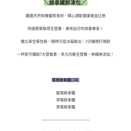
＼綠拿鐵鮮凍包／
嚴選天然有機優質食材，精心調配健康黃金比例
快速簡單取得全營養，美味加分的保養專家！
獨立真空單包裝，隨時可從冰箱取出，2分鐘現打現飲
一杯即可攝取7大營養素，多元均衡全營養，無糖無添加！
莓果綠拿鐵口味
藍莓綠拿鐵
草莓綠拿鐵
黑莓綠拿鐵
-----------------------------------------