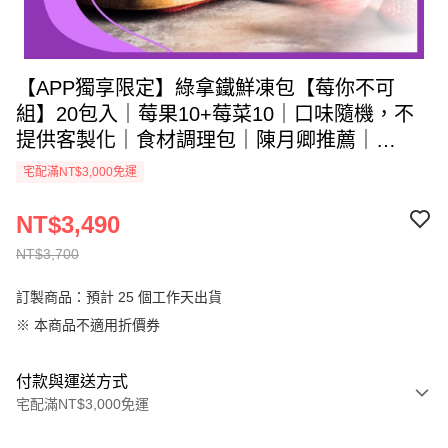
【APP獨享限定】綠拿鐵鮮凍包【莓你不可
組】20包入｜莓果10+莓菜10｜口味隨機，不
提供客製化｜食材調理包｜陳月卿推薦｜
Vitamix調理機品味最佳口感
宅配滿NT$3,000免運
NT$3,490
NT$3,700
訂製商品：預計 25 個工作天出貨
※ 本商品不適用折價券
付款與運送方式
宅配滿NT$3,000免運
付款方式