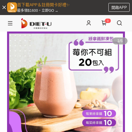
首下載APP＆註冊開卡好禮✨
開啟APP
最多領$1600，立即GO →
0
1
/
6